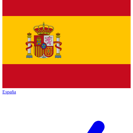
España