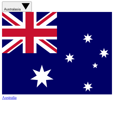
Australasia
Australia