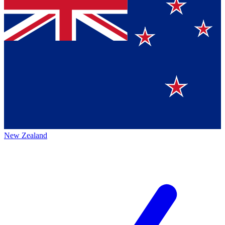
New Zealand