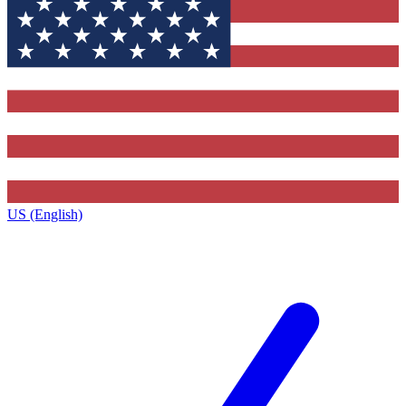
US (English)