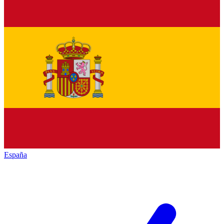
España