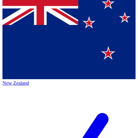
New Zealand