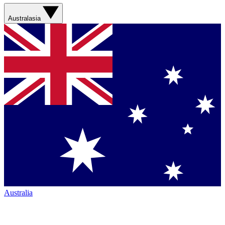
Australasia
Australia