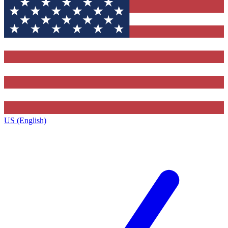
US (English)