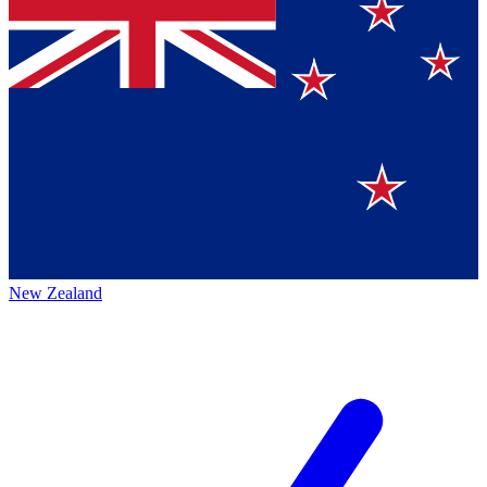
New Zealand