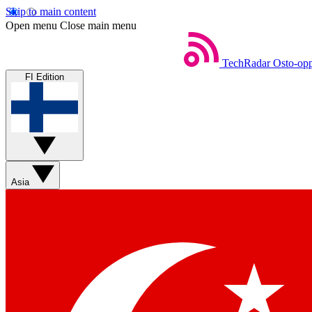
Skip to main content
Open menu
Close main menu
TechRadar
Osto-opp
FI Edition
Asia