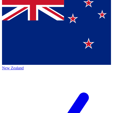
New Zealand