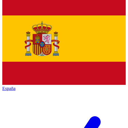
España