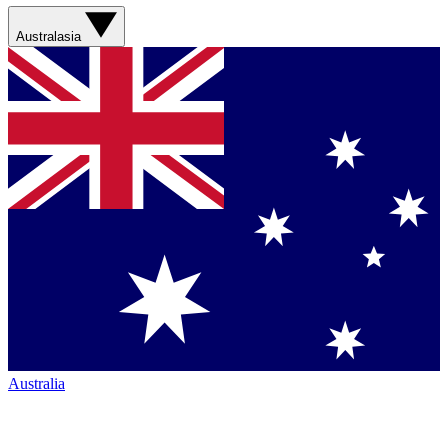
Australasia
Australia