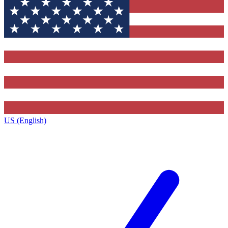
US (English)