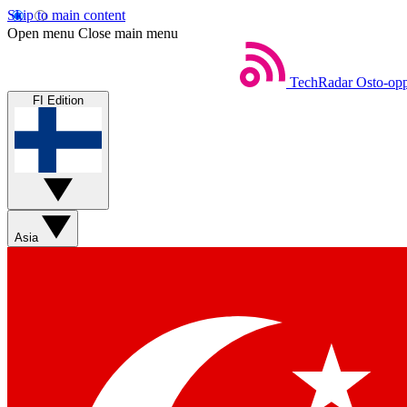
Skip to main content
Open menu
Close main menu
TechRadar
Osto-opp
FI Edition
Asia