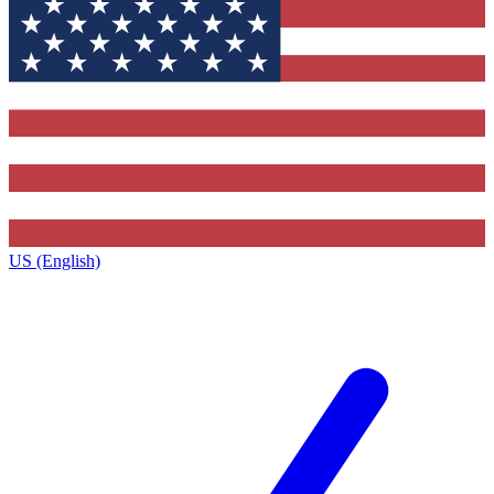
US (English)