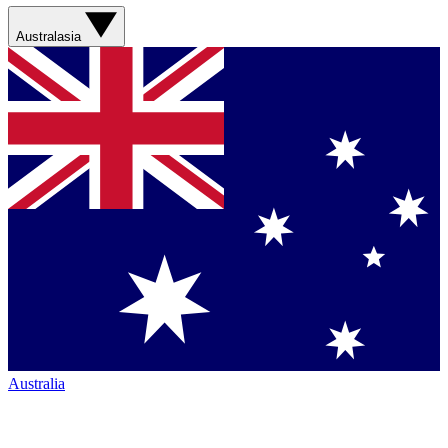
Australasia
Australia