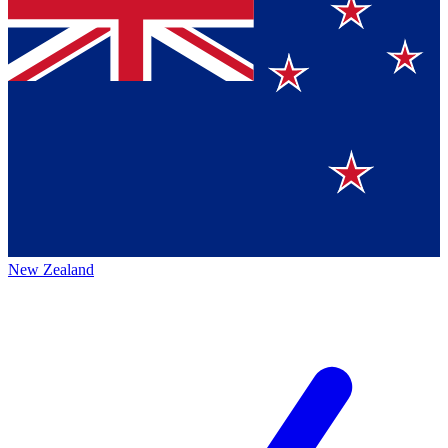
New Zealand