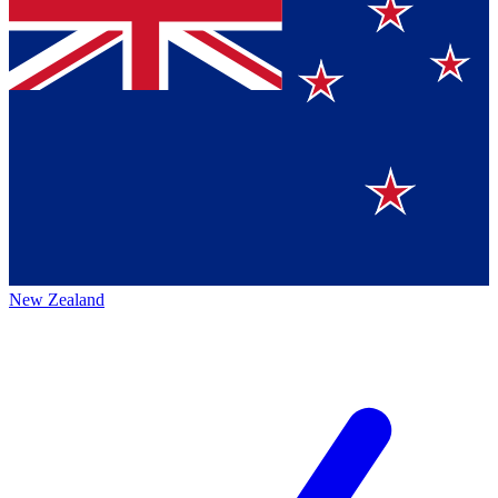
New Zealand