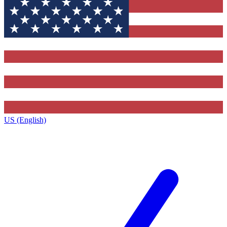
US (English)