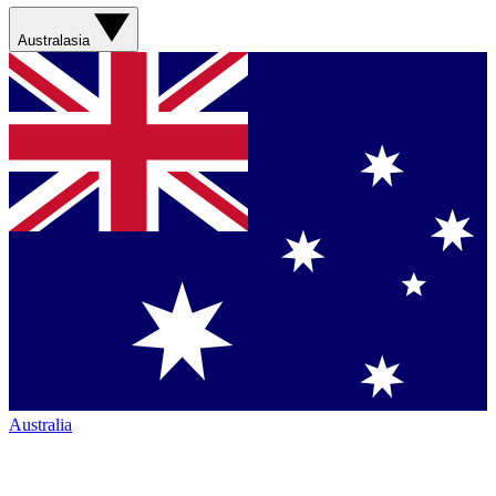
Australasia
Australia