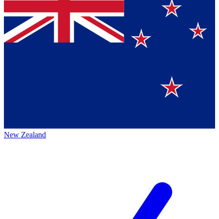
New Zealand