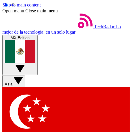
Skip to main content
Open menu
Close main menu
TechRadar
Lo
mejor de la tecnología, en un solo lugar
MX Edition
Asia