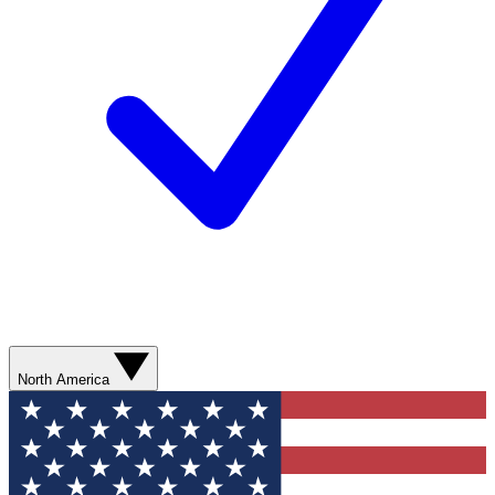
North America