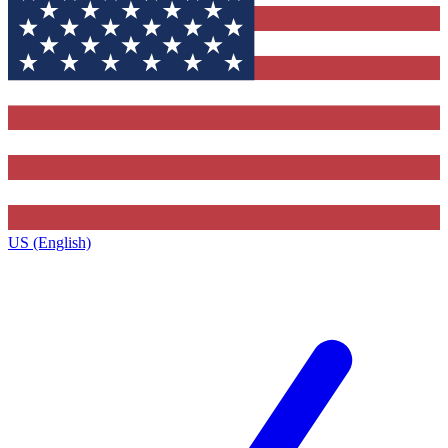
US (English)