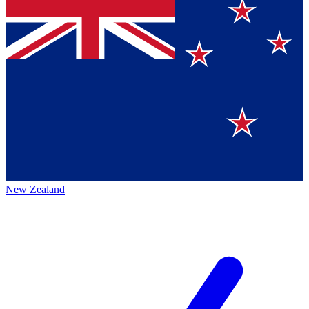
New Zealand