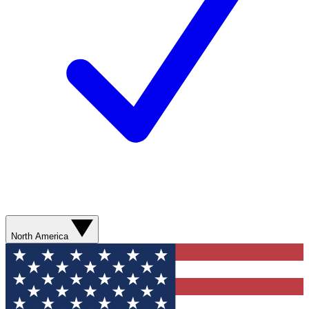
North America