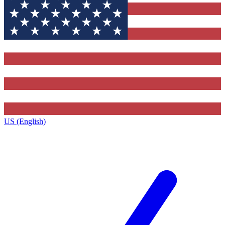
US (English)