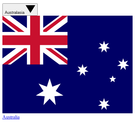
Australasia
Australia