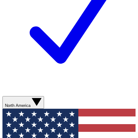
North America