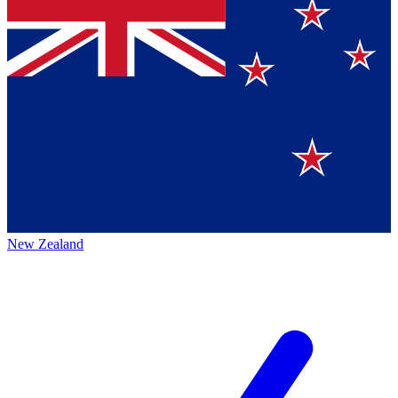
New Zealand