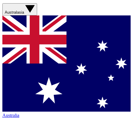
Australasia
Australia