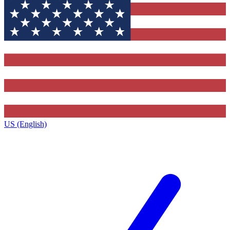
US (English)