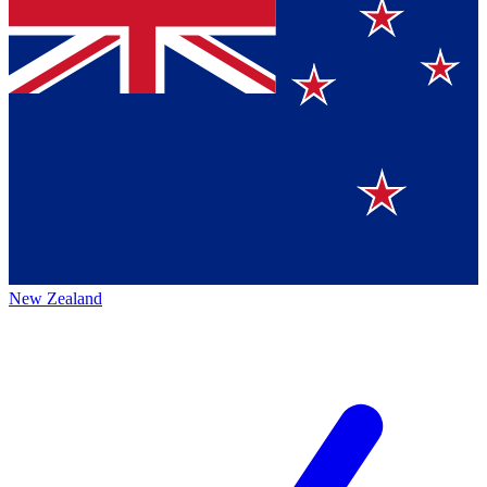
New Zealand