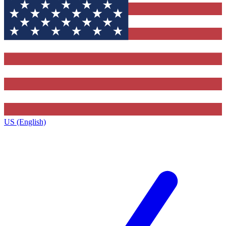
US (English)