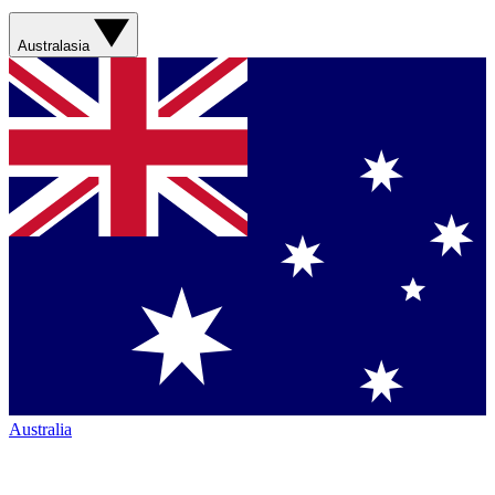
Australasia
Australia