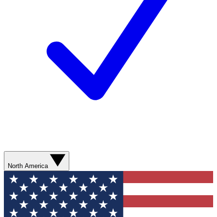
North America