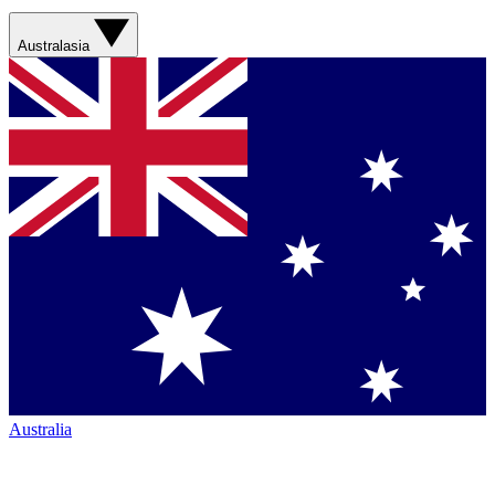
Australasia
Australia