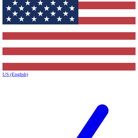
US (English)