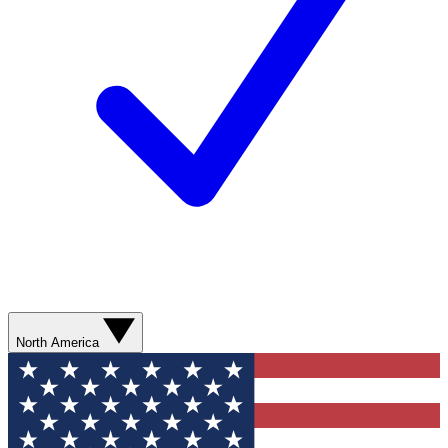
North America