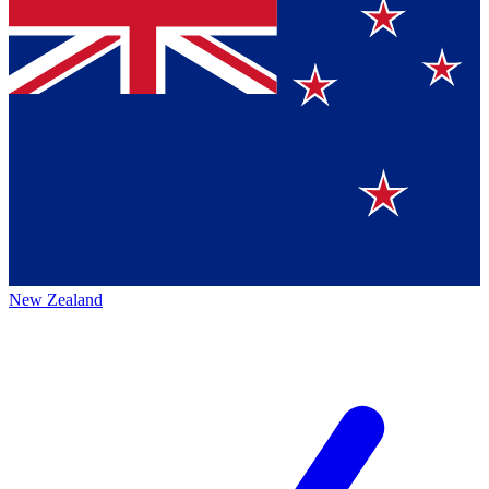
New Zealand