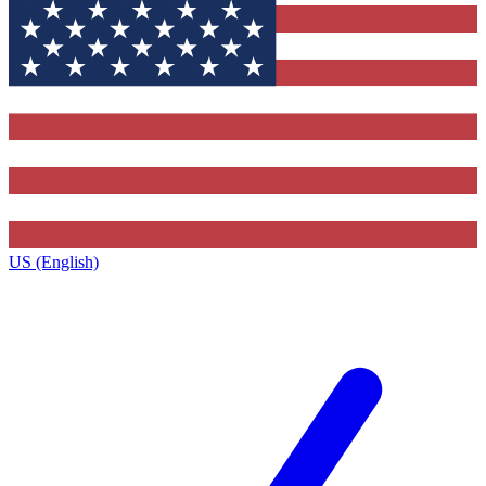
US (English)