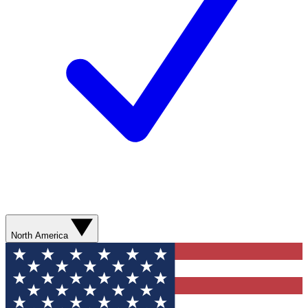
North America