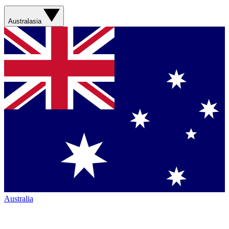
Australasia
Australia