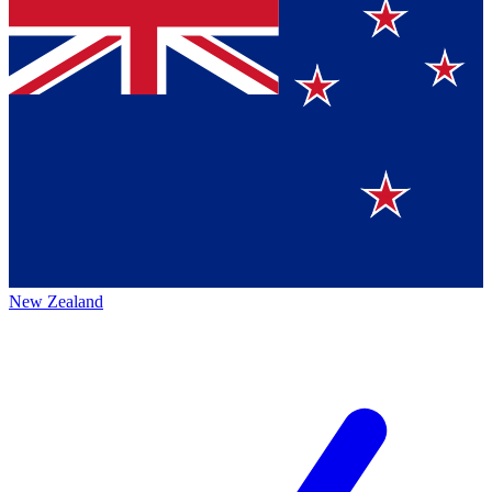
New Zealand