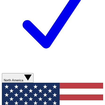
North America