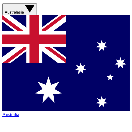
Australasia
Australia