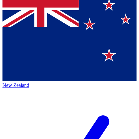
New Zealand