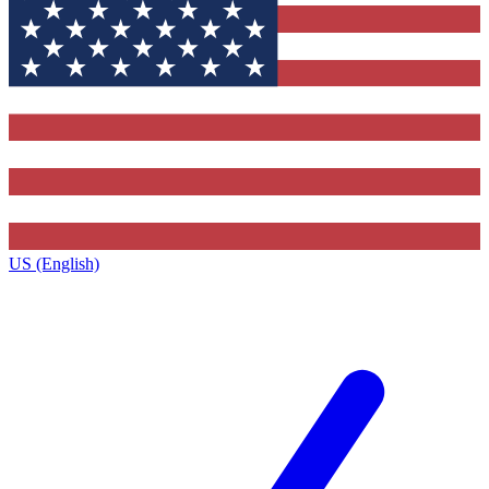
US (English)