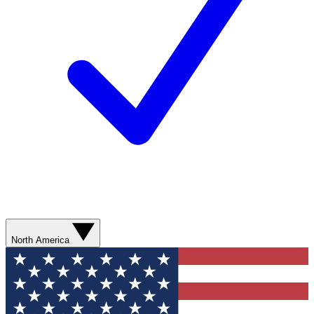
North America