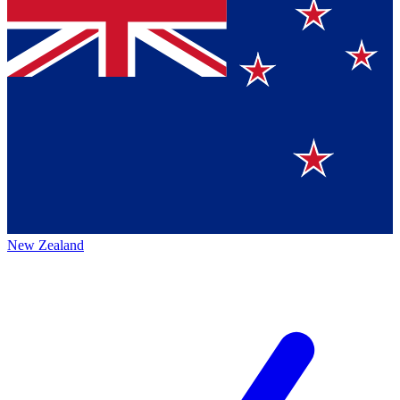
New Zealand