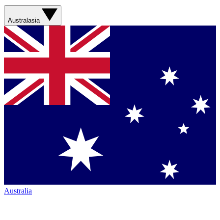
Australasia
Australia