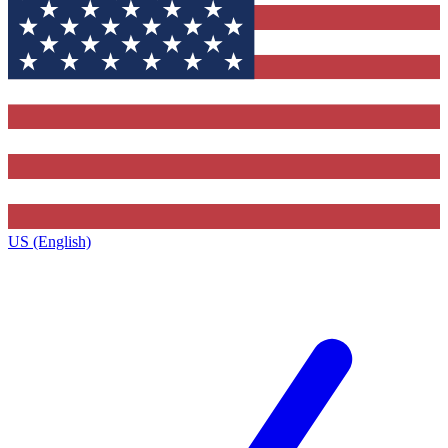
US (English)