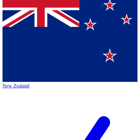
New Zealand