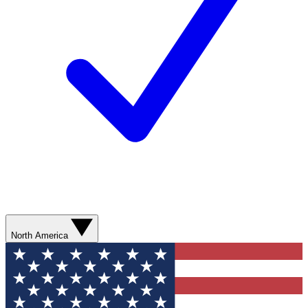
North America