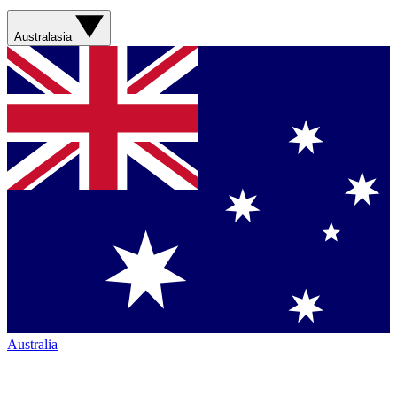
Australasia
Australia