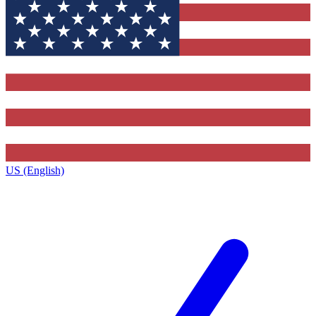
US (English)