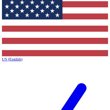
US (English)