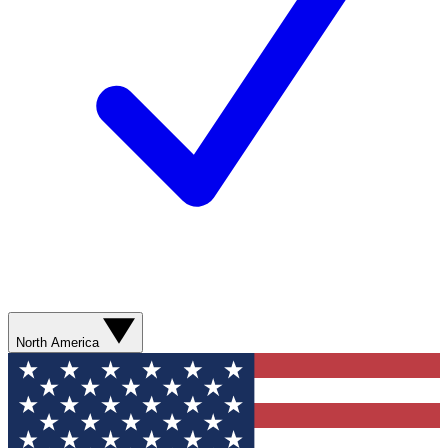
North America