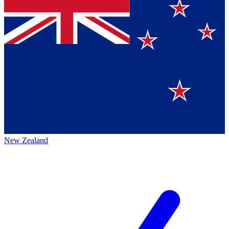
New Zealand