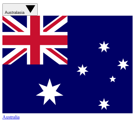
Australasia
Australia