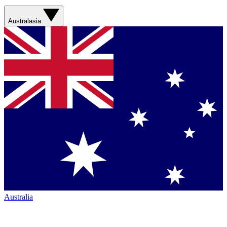
Australasia
Australia