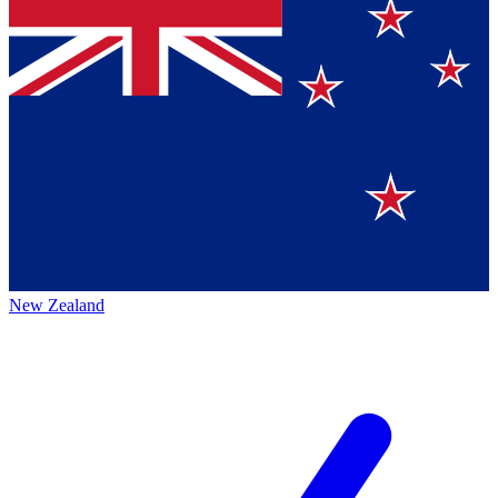
New Zealand