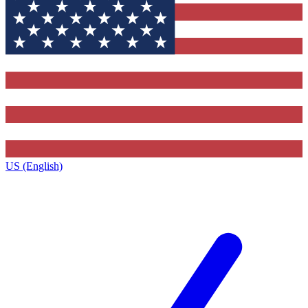
US (English)