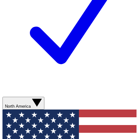
North America