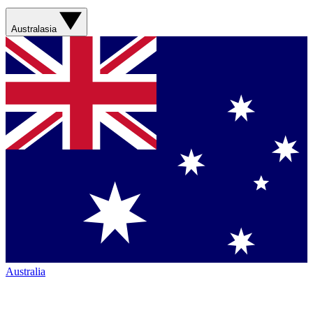
Australasia
Australia