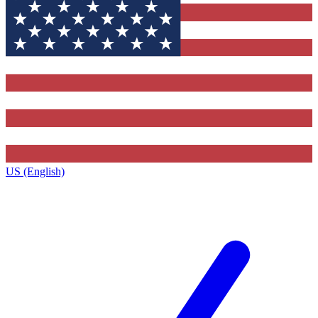
US (English)