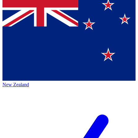
New Zealand