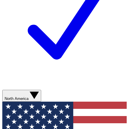
North America