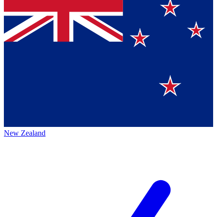
New Zealand