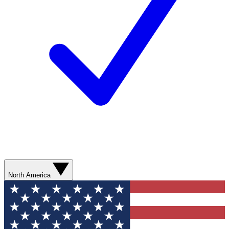
North America