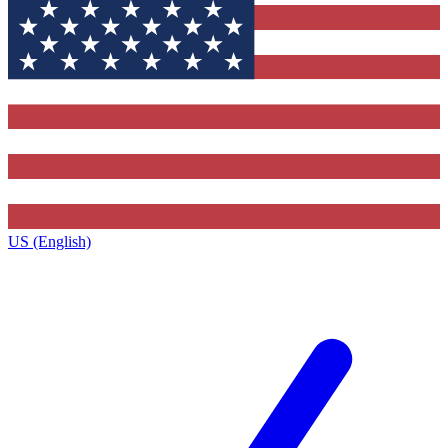
US (English)