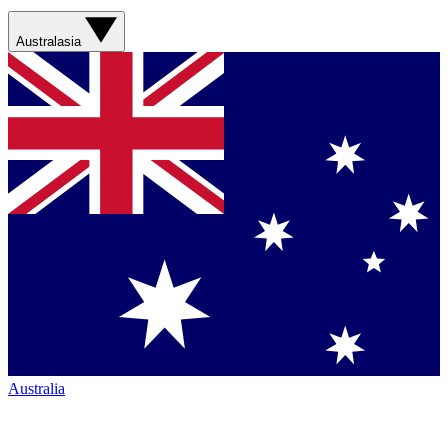
Australasia
Australia