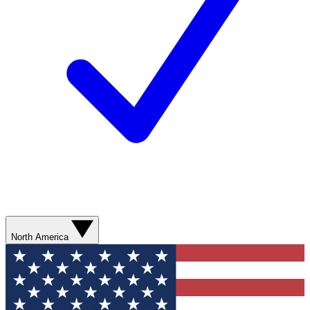
North America