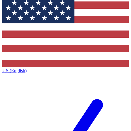
US (English)