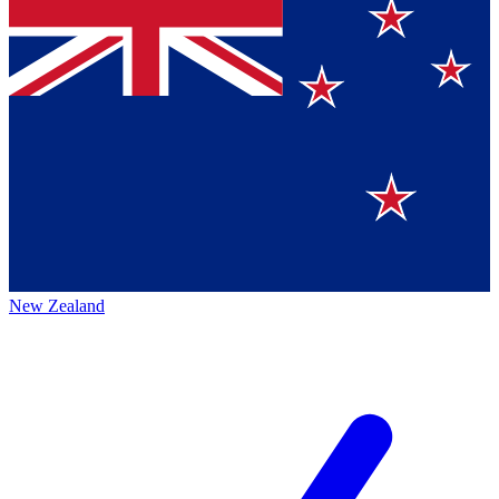
New Zealand