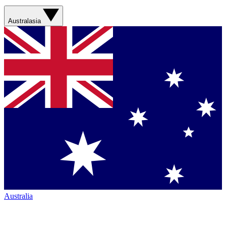
Australasia
Australia