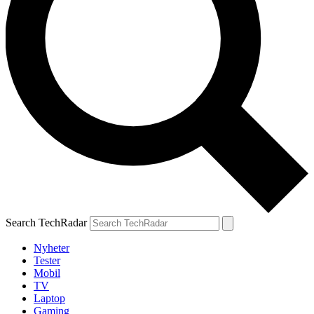
Search TechRadar
Nyheter
Tester
Mobil
TV
Laptop
Gaming