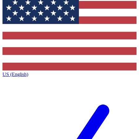
US (English)