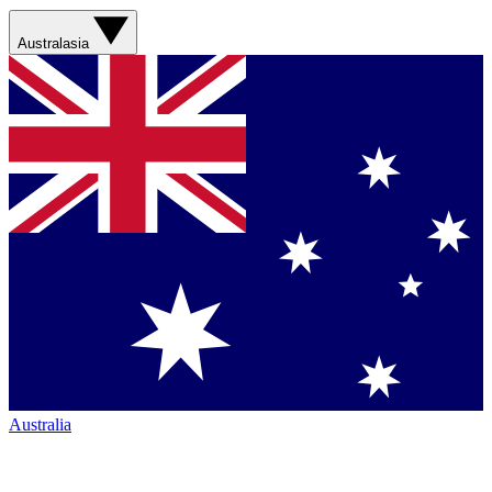
Australasia
Australia