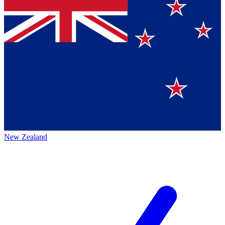
New Zealand