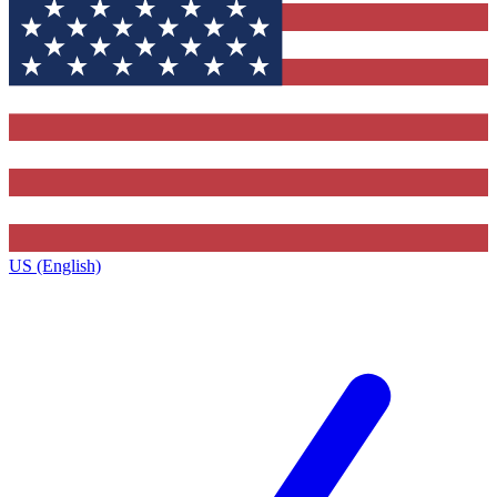
US (English)