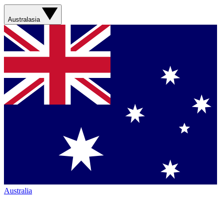
Australasia
Australia