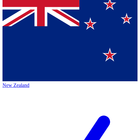
New Zealand