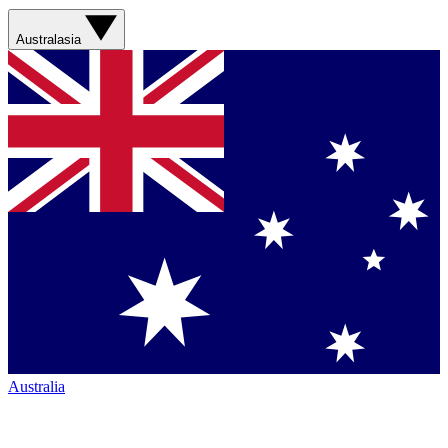
Australasia
Australia