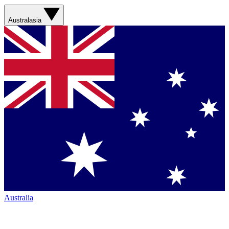
Australasia
Australia