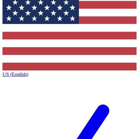
US (English)