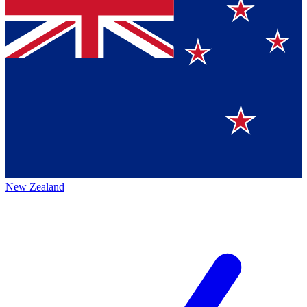
New Zealand