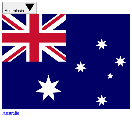
Australasia
Australia