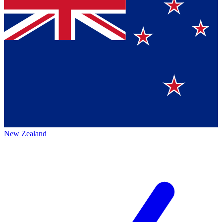
New Zealand