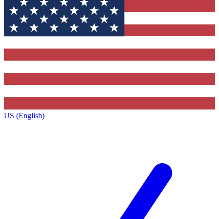
US (English)