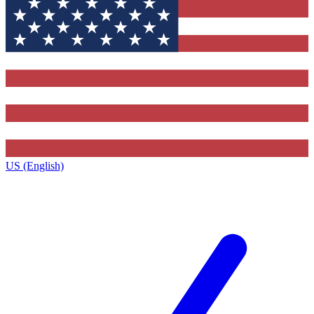
US (English)