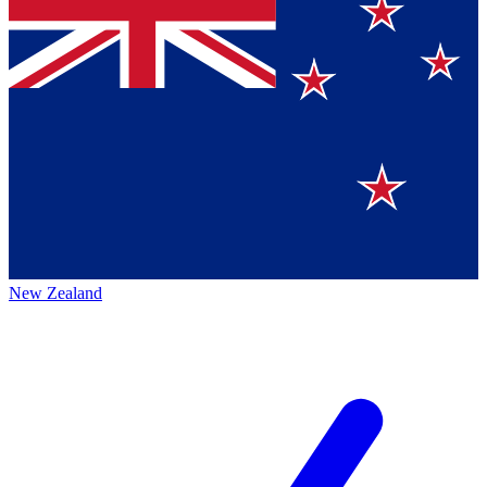
New Zealand