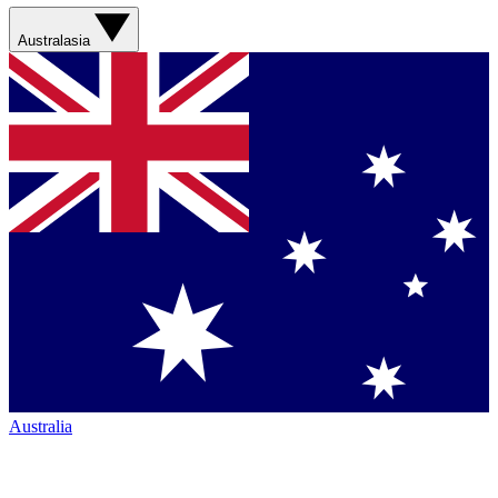
Australasia
Australia