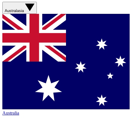
Australasia
Australia