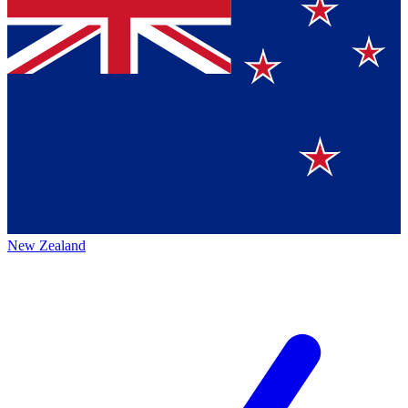
New Zealand