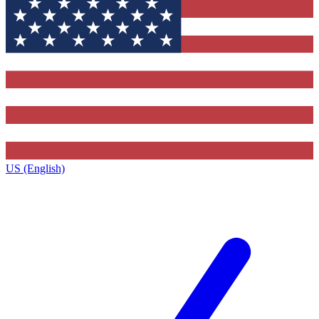
US (English)