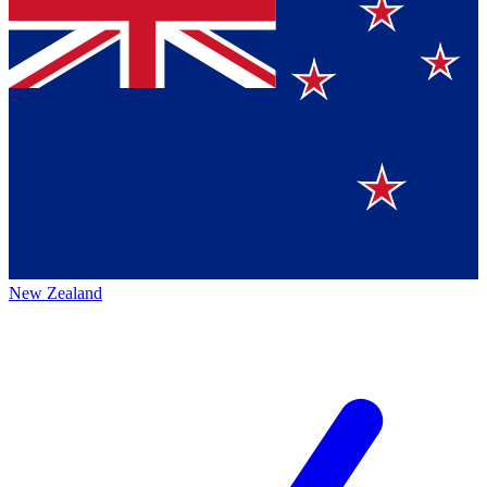
New Zealand