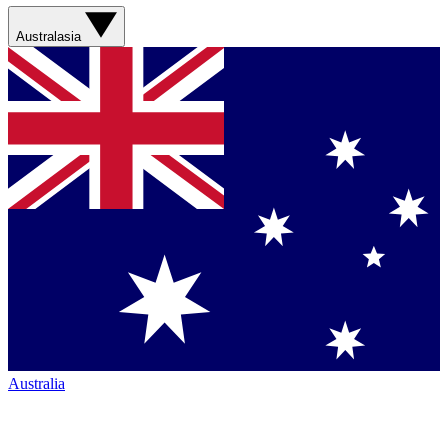
Australasia
Australia