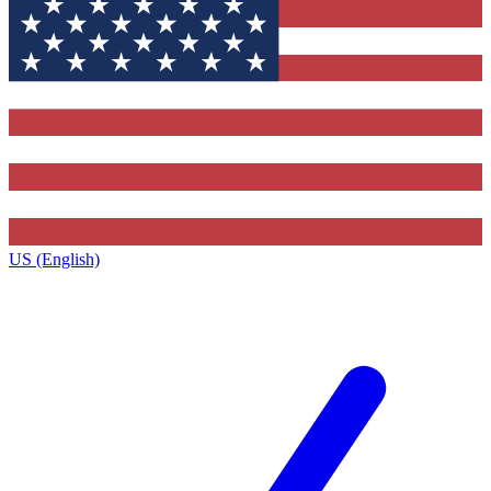
US (English)