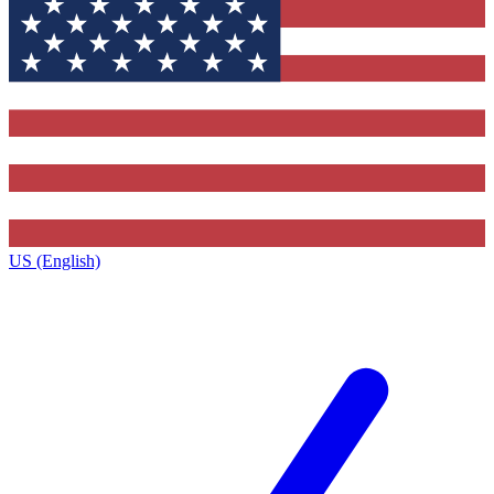
US (English)