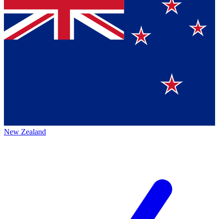
New Zealand