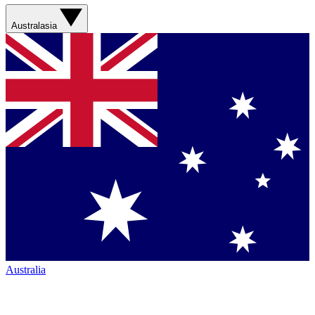
Australasia
Australia