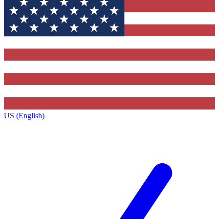
US (English)