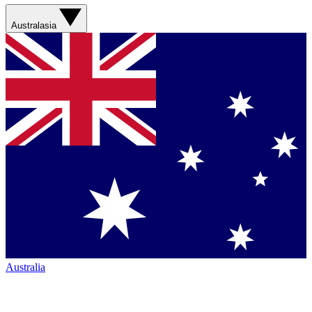
Australasia
Australia