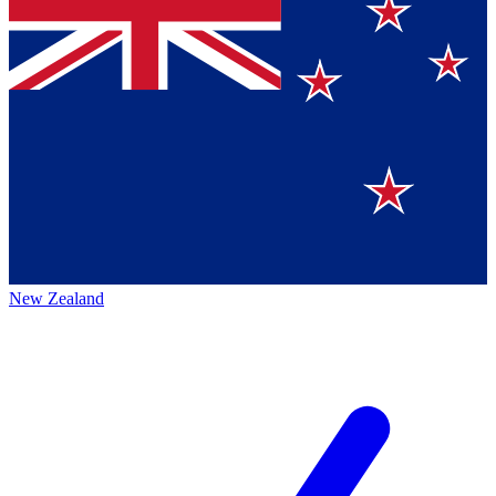
New Zealand