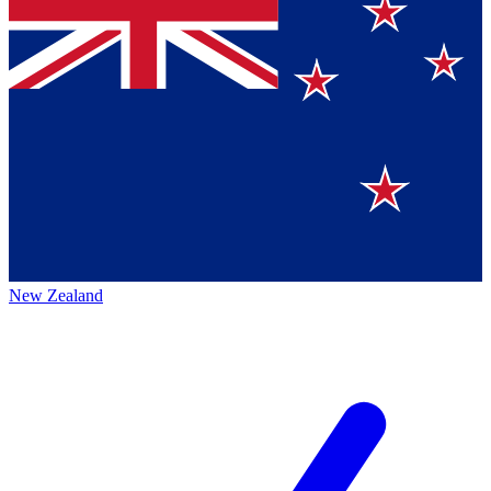
New Zealand