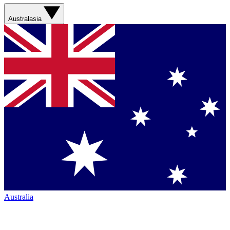
Australasia
Australia