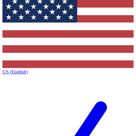
US (English)