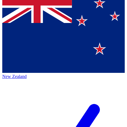
New Zealand