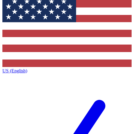
US (English)