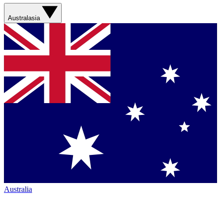
Australasia
Australia