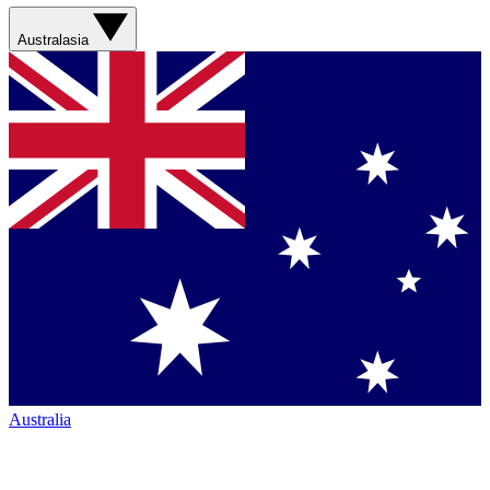
Australasia
Australia