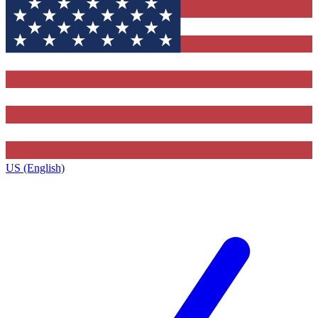
US (English)