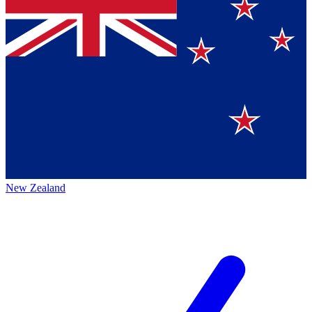
New Zealand