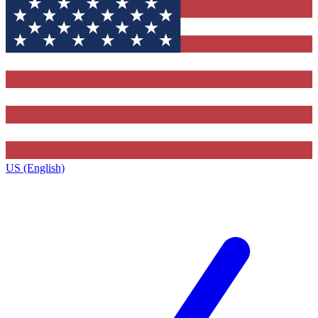
US (English)