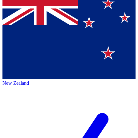
New Zealand