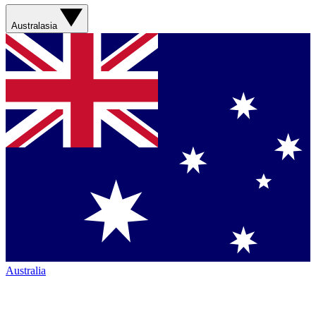
Australasia
Australia