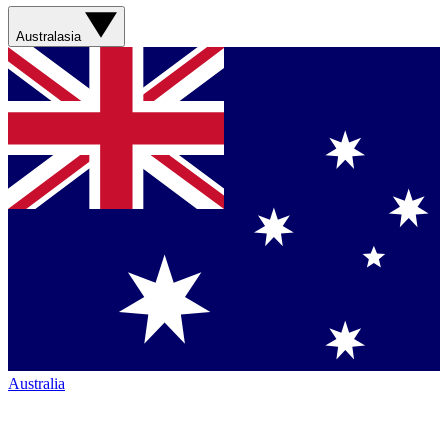
Australasia
Australia