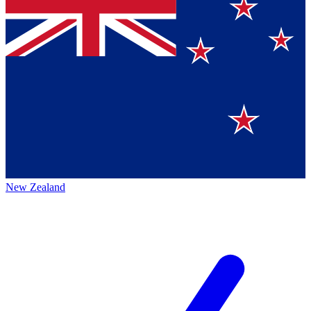
New Zealand