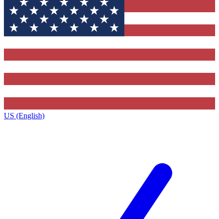
US (English)