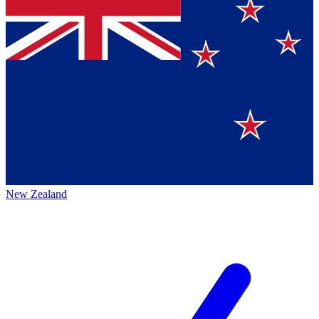
New Zealand