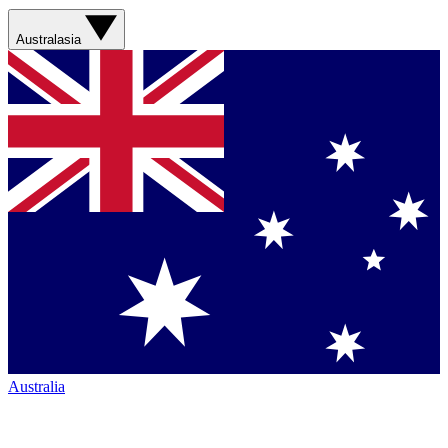
Australasia
Australia