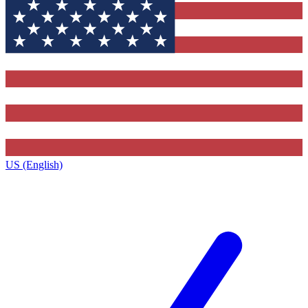
US (English)