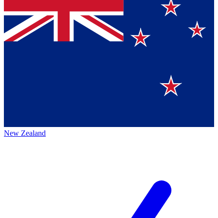
New Zealand