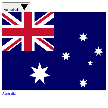
Australasia
Australia