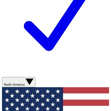
North America