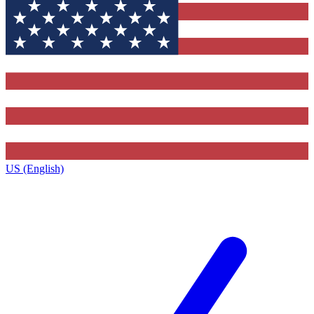
US (English)