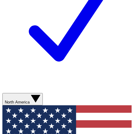
North America