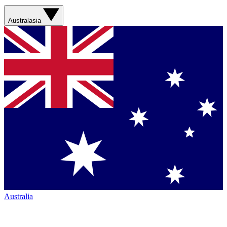
Australasia
Australia