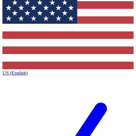
US (English)