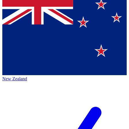
New Zealand