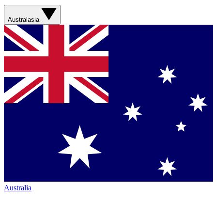
Australasia
Australia