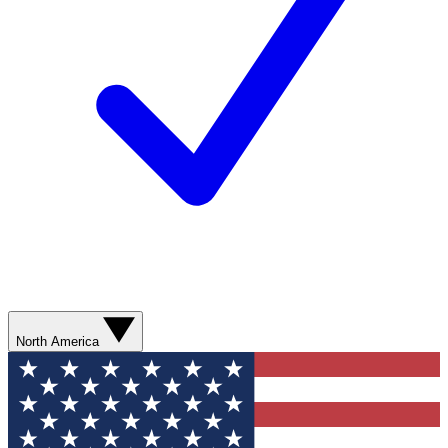
North America