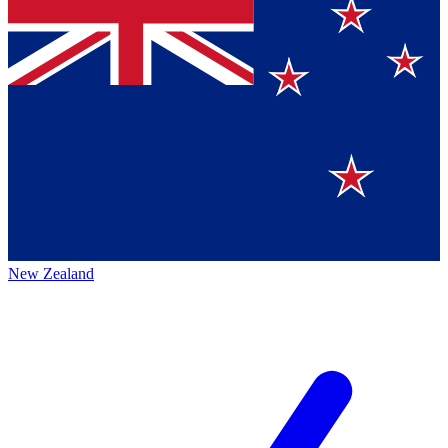
New Zealand