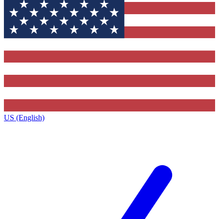
US (English)