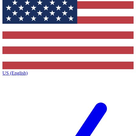
US (English)