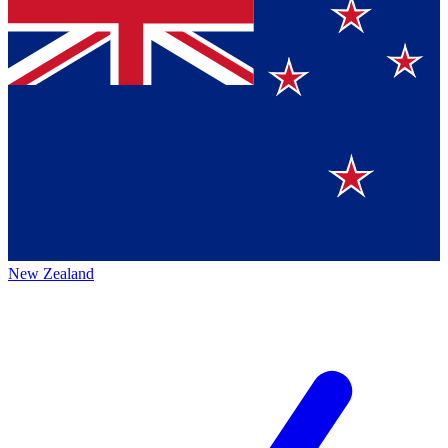
New Zealand