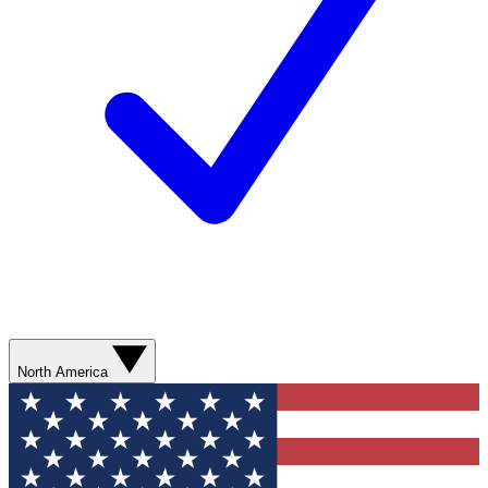
North America