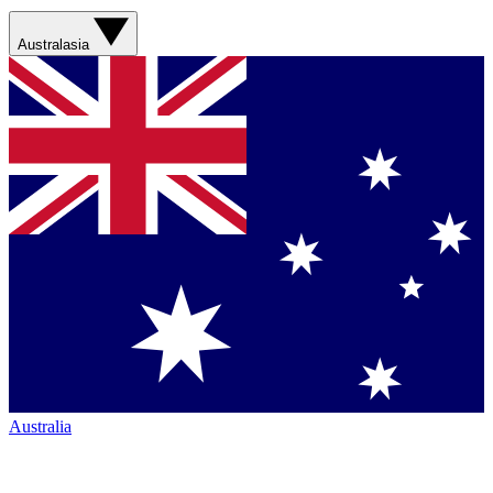
Australasia
Australia