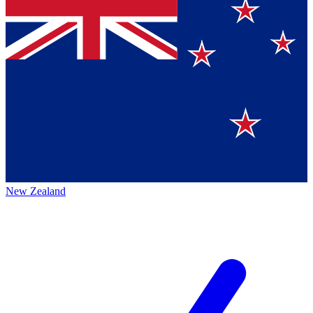
New Zealand