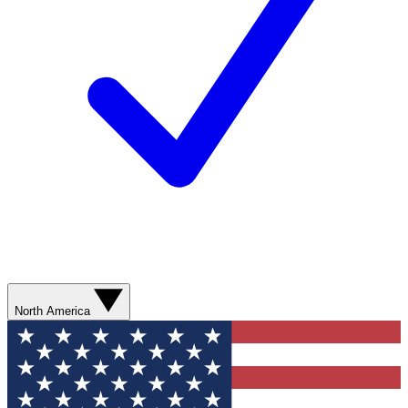
North America