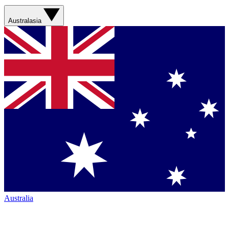
Australasia
Australia