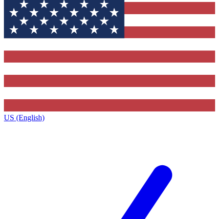
US (English)