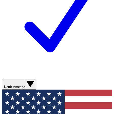
North America