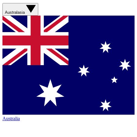
Australasia
Australia