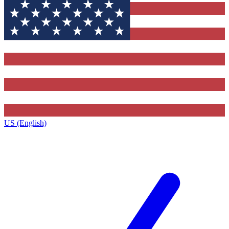
US (English)