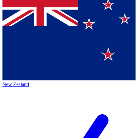
New Zealand