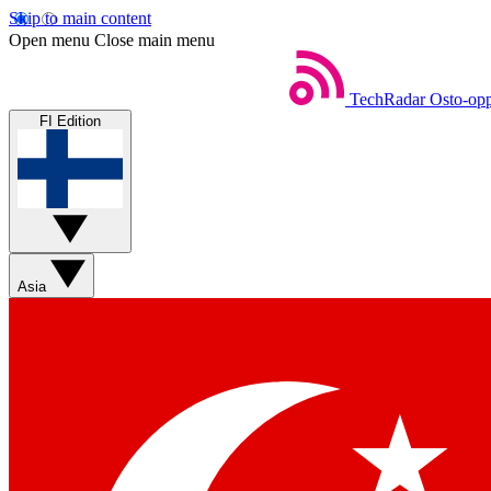
Skip to main content
Open menu
Close main menu
TechRadar
Osto-opp
FI Edition
Asia