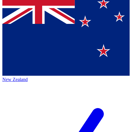
New Zealand