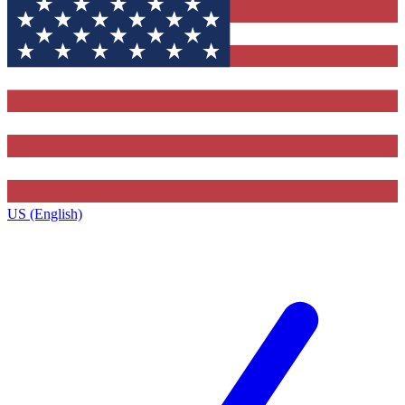
US (English)