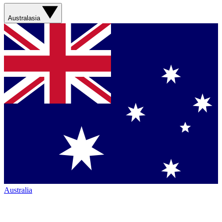
Australasia
Australia