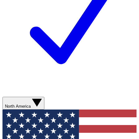
North America