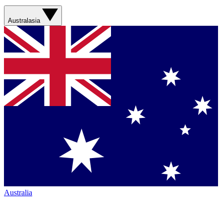
Australasia
Australia