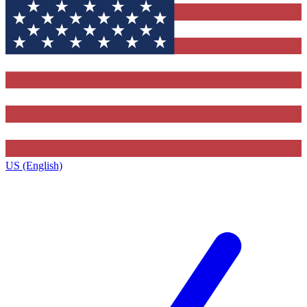
US (English)