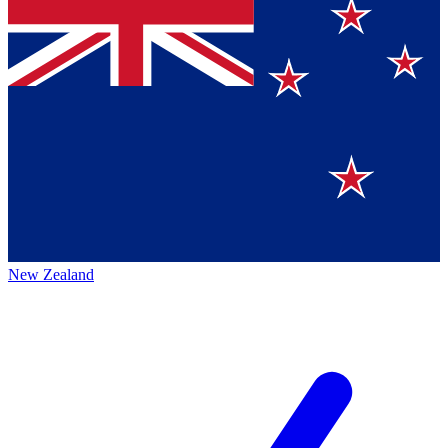
New Zealand