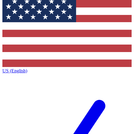
US (English)