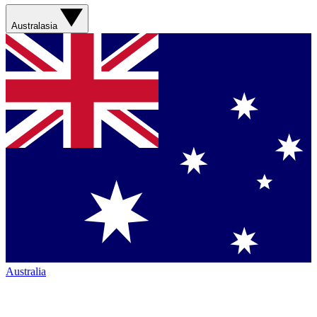
Australasia
Australia