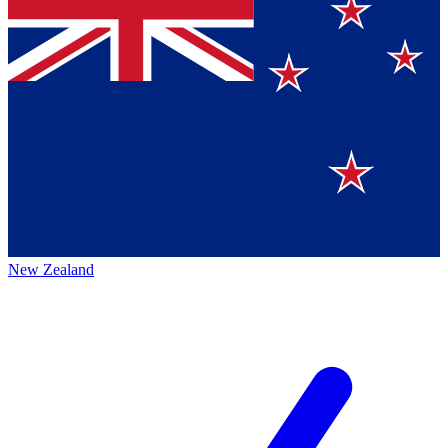
New Zealand