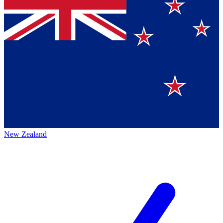
New Zealand