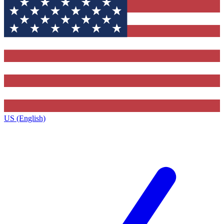
US (English)