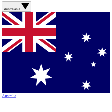
Australasia
Australia