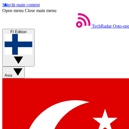
Skip to main content
Open menu
Close main menu
TechRadar
Osto-opp
FI Edition
Asia